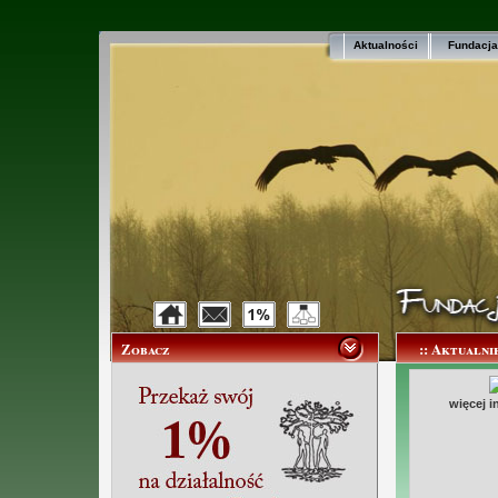
Aktualności
Fundacja
Zobacz
:: Aktualni
więcej i