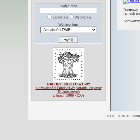
:: wszystkie projekty ::
Twój e-mail:
Darmowy 
ramach pr
Zapisz się
Wypisz się
Sprawozdan
Wybierz listę:
RAPORT JUBILEUSZOWY
z działalności Fundacji Wspierania Inicjatyw
Ekologicznych
w latach 1989 - 2009
2007 - 2026 © Fundac