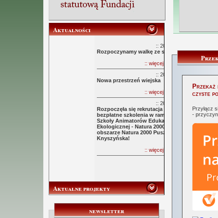
Aktualności
:: 2017-03-10 ::
Rozpoczynamy walkę ze smogiem.
Przek
:: więcej informacji ::
:: 2015-10-09 ::
Nowa przestrzeń wiejska
Przekaż 
:: więcej informacji ::
czyste p
:: 2015-10-09 ::
Przyłącz s
Rozpoczęła się rekrutacja na
- przyczyny
bezpłatne szkolenia w ramach
Szkoły Animatorów Edukacji
Ekologicznej - Natura 2000 na
obszarze Natura 2000 Puszcza
Knyszyńska!
:: więcej informacji ::
Aktualne projekty
newsletter
:: opis projektu ::