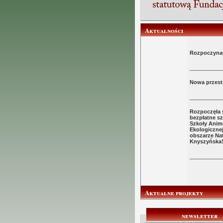
Aktualności
Rozpoczyna
Nowa przest
Rozpoczęła s
bezpłatne s
Szkoły Anim
Ekologicznej
obszarze Na
Knyszyńska
Aktualne projekty
newsletter