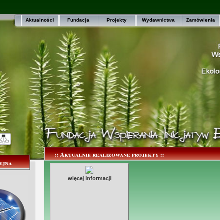
Aktualności
Fundacja
Projekty
Wydawnictwa
Zamówienia
:: Aktualnie realizowane projekty ::
yjna
więcej informacji