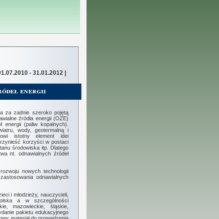
01.07.2010 - 31.01.2012 |
ródeł energii
a za zadnie szeroko pojętą
wialne źródła energii (OZE)
 energii (paliw kopalnych).
iatru, wody, geotermalną i
owi istotny element idei
rzynieść korzyści w postaci
nu środowiska itp. Dlatego
twa nt. odnawialnych źródeł
rozwoju nowych technologii
 zastosowania odnawialnych
ci i młodzieży, nauczycieli,
Polska a w szczególności
kie, mazowieckie, śląskie,
wydanie pakietu edukacyjnego
towy materiał do prowadzenia