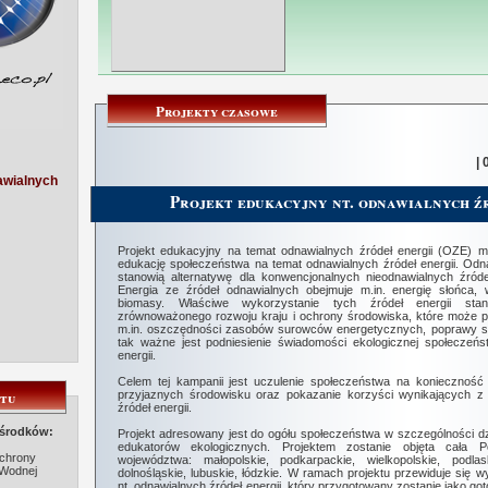
Projekty czasowe
| 
awialnych
Projekt edukacyjny nt. odnawialnych ź
Projekt edukacyjny na temat odnawialnych źródeł energii (OZE) m
edukację społeczeństwa na temat odnawialnych źródeł energii. Odna
stanowią alternatywę dla konwencjonalnych nieodnawialnych źródeł
Energia ze źródeł odnawialnych obejmuje m.in. energię słońca, w
biomasy. Właściwe wykorzystanie tych źródeł energii stan
zrównoważonego rozwoju kraju i ochrony środowiska, które może p
m.in. oszczędności zasobów surowców energetycznych, poprawy sta
tak ważne jest podniesienie świadomości ekologicznej społeczeńs
energii.
Celem tej kampanii jest uczulenie społeczeństwa na konieczność 
ktu
przyjaznych środowisku oraz pokazanie korzyści wynikających z
źródeł energii.
 środków:
Projekt adresowany jest do ogółu społeczeństwa w szczególności dzie
edukatorów ekologicznych. Projektem zostanie objęta cała 
chrony
województwa: małopolskie, podkarpackie, wielkopolskie, podlas
 Wodnej
dolnośląskie, lubuskie, łódzkie. W ramach projektu przewiduje się 
nt. odnawialnych źródeł energii, który przygotowany zostanie jako go