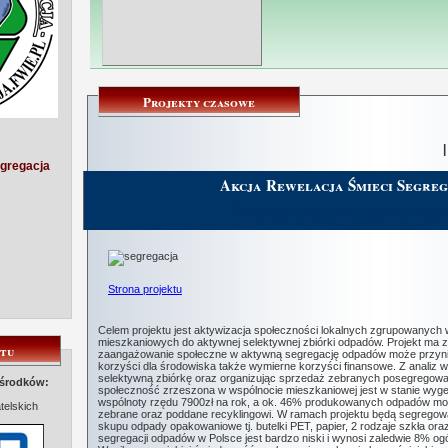
Projekty czasowe
egregacja
Akcja Rewelacja Śmieci Segreg
Promocja selektywnej zbiórki odp
Strona projektu
Celem projektu jest aktywizacja społeczności lokalnych zgrupowanych 
mieszkaniowych do aktywnej selektywnej zbiórki odpadów. Projekt ma 
ktu
zaangażowanie społeczne w aktywną segregację odpadów może przyni
korzyści dla środowiska także wymierne korzyści finansowe. Z analiz 
selektywną zbiórkę oraz organizując sprzedaż zebranych posegregowa
 środków:
społeczność zrzeszona w wspólnocie mieszkaniowej jest w stanie wyg
wspólnoty rzędu 7900zł na rok, a ok. 46% produkowanych odpadów mo
telskich
zebrane oraz poddane recyklingowi. W ramach projektu będą segrego
skupu odpady opakowaniowe tj. butelki PET, papier, 2 rodzaje szkła oraz
segregacji odpadów w Polsce jest bardzo niski i wynosi zaledwie 8% 