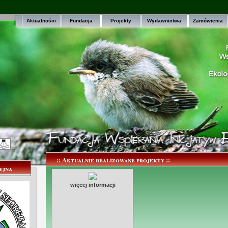
Aktualności
Fundacja
Projekty
Wydawnictwa
Zamówienia
:: Aktualnie realizowane projekty ::
yjna
więcej informacji