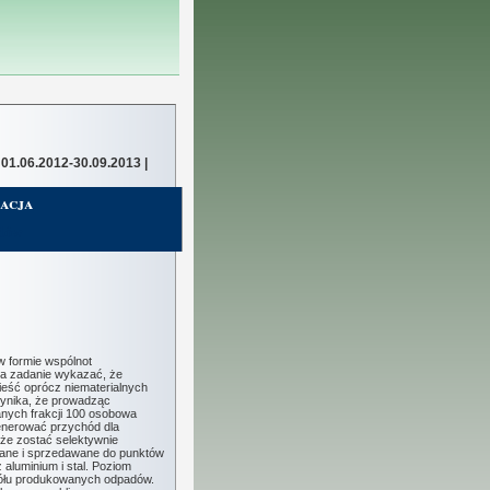
| 01.06.2012-30.09.2013 |
acja
adów
w formie wspólnot
za zadanie wykazać, że
eść oprócz niematerialnych
wynika, że prowadząc
nych frakcji 100 osobowa
enerować przychód dla
że zostać selektywnie
wane i sprzedawane do punktów
 aluminium i stal. Poziom
ogółu produkowanych odpadów.