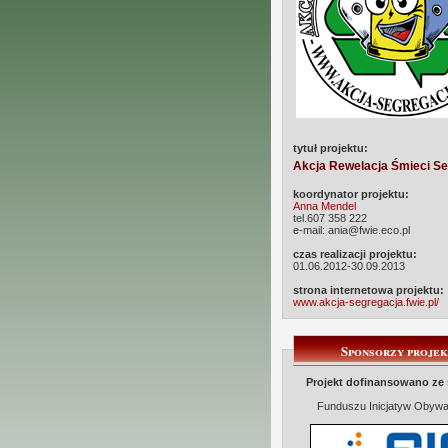
tytuł projektu:
Akcja Rewelacja Śmieci S
koordynator projektu:
Anna Mendel
tel.607 358 222
e-mail: ania@fwie.eco.pl
czas realizacji projektu:
01.06.2012-30.09.2013
strona internetowa projektu:
www.akcja-segregacja.fwie.pl/
Sponsorzy proje
Projekt dofinansowano ze
Funduszu Inicjatyw Obywa